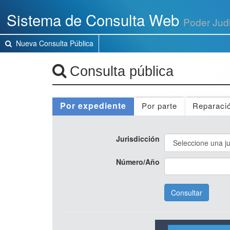
Presione
Sistema de Consulta Web
las
Poder Judi
teclas
Control+Alt+A
Nueva Consulta Pública
para
acceder
a
Consulta pública
la
versión
accesible
Por expediente
Por parte
Reparació
de
la
aplicación
Jurisdicción
Número/Año